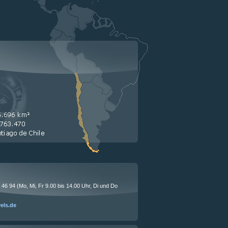
1 46 94 (Mo, Mi, Fr 9.00 bis 14.00 Uhr, Di und Do
vels.de