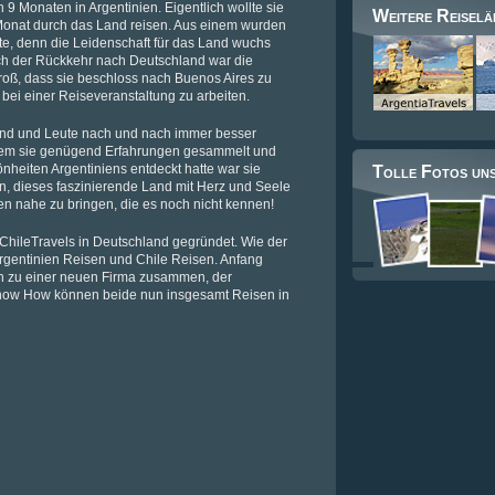
 9 Monaten in Argentinien. Eigentlich wollte sie
Weitere Reiselä
 Monat durch das Land reisen. Aus einem wurden
e, denn die Leidenschaft für das Land wuchs
h der Rückkehr nach Deutschland war die
oß, dass sie beschloss nach Buenos Aires zu
 bei einer Reiseveranstaltung zu arbeiten.
Land und Leute nach und nach immer besser
em sie genügend Erfahrungen gesammelt und
heiten Argentiniens entdeckt hatte war sie
Tolle Fotos un
, dieses faszinierende Land mit Herz und Seele
n nahe zu bringen, die es noch nicht kennen!
ChileTravels in Deutschland gegründet. Wie der
Argentinien Reisen und Chile Reisen. Anfang
ch zu einer neuen Firma zusammen, der
now How können beide nun insgesamt Reisen in