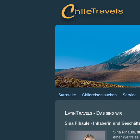
Startseite
Chilereisen buchen
Service
LatinTravels - Das sind wir
Sina Pihaule - Inhaberin und Geschäft
Sina Pihaule, d
einer Weltreis