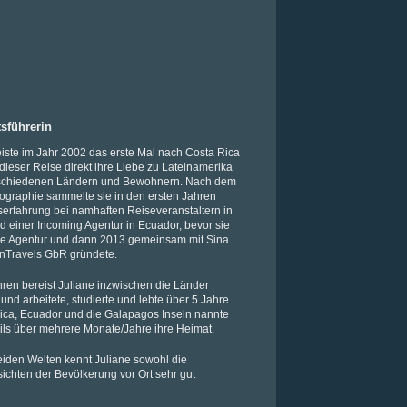
sführerin
eiste im Jahr 2002 das erste Mal nach Costa Rica
dieser Reise direkt ihre Liebe zu Lateinamerika
rschiedenen Ländern und Bewohnern. Nach dem
ographie sammelte sie in den ersten Jahren
tserfahrung bei namhaften Reiseveranstaltern in
 einer Incoming Agentur in Ecuador, bevor sie
ne Agentur und dann 2013 gemeinsam mit Sina
inTravels GbR gründete.
hren bereist Juliane inzwischen die Länder
und arbeitete, studierte und lebte über 5 Jahre
Rica, Ecuador und die Galapagos Inseln nannte
eils über mehrere Monate/Jahre ihre Heimat.
iden Welten kennt Juliane sowohl die
ichten der Bevölkerung vor Ort sehr gut