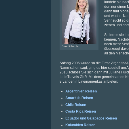
landete sie nach
dort nur einen
dann fünf Monat
und wuchs. Nac
Sehnsucht so gr
ziehen und dort
So lernte sie 
kennen. Nachd
noch mehr Schön
Sina Pihaule
überzeugt davon
all den Mensche
Anfang 2006 wurde so die Firma Argentina&
Name schon sagt, ging es hier speziell um 
2013 schloss Sie sich dann mit Juliane Fur
LatinTravels GbR. Mit dem gemeinsamen K
8 Länder in Lateinamerikas anbieten:
Argentinien Reisen
Antarktis Reisen
Chile Reisen
Costa Rica Reisen
Ecuador und Galapagos Reisen
Kolumbien Reisen