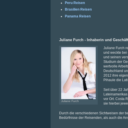
Peru Reisen
Brasilien Reisen
Panama Reisen
Juliane Furch - Inhaberin und Geschäft
Juliane Furch r
und weckte bei 
und seinen ve
Studium der Ge
wertvolle Arbei
Deutschland und
2012 ihre eige
Pihaule die Lat
Seit über 22 Ja
Lateinamerikas 
vor Ort. Costa 
Juliane Furch
sie hierbei jew
Durch die verschiedenen Sichtweisen der be
Bedürfnisse der Reisenden, als auch die Ans