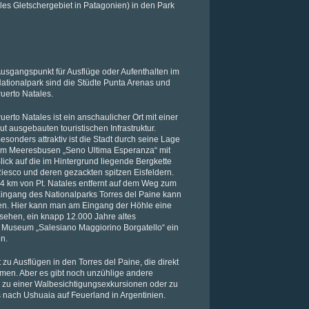
les Gletschergebiet in Patagonien) in den Park
usgangspunkt für Ausflüge oder Aufenthalten im
ationalpark sind die Stüdte Punta Arenas und
uerto Natales.
uerto Natales ist ein anschaulicher Ort mit einer
ut ausgebauten touristischen Infrastruktur.
esonders attraktiv ist die Stadt durch seine Lage
m Meeresbusen „Seno Ultima Esperanza“ mit
lick auf die im Hintergrund liegende Bergkette
iesco und deren gezackten spitzen Eisfeldern.
4 km von Pt. Natales entfernt auf dem Weg zum
ingang des Nationalparks Torres del Paine kann
en. Hier kann man am Eingang der Höhle eine
 sehen, ein knapp 12.000 Jahre altes
m Museum „Salesiano Maggiorino Borgatello“ ein
n.
 zu Ausflügen in den Torres del Paine, die direkt
men. Aber es gibt noch unzühlige andere
el zu einer Walbesichtigungsexkursionen oder zu
nach Ushuaia auf Feuerland in Argentinien.