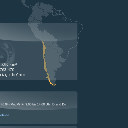
1 46 94 (Mo, Mi, Fr 9.00 bis 14.00 Uhr, Di und Do
vels.de