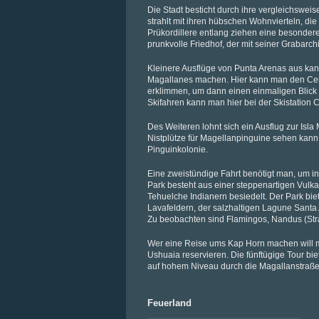
Die Stadt besticht durch ihre vergleichswe
strahlt mit ihren hübschen Wohnvierteln, die
Prükordillere entlang ziehen eine besonder
prunkvolle Friedhof, der mit seiner Grabarch
Kleinere Ausflüge von Punta Arenas aus ka
Magallanes machen. Hier kann man den Cer
erklimmen, um dann einen einmaligen Blick 
Skifahren kann man hier bei der Skistation 
Des Weiteren lohnt sich ein Ausflug zur Is
Nistplütze für Magellanpinguine sehen kann 
Pinguinkolonie.
Eine zweistündige Fahrt benötigt man, um in
Park besteht aus einer steppenartigen Vulk
Tehuelche Indianern besiedelt. Der Park bi
Lavafeldern, der salzhaltigen Lagune Sant
Zu beobachten sind Flamingos, Nandus (Str
Wer eine Reise ums Kap Horn machen will m
Ushuaia reservieren. Die fünftügige Tour b
auf hohem Niveau durch die Magallanstraße
Feuerland