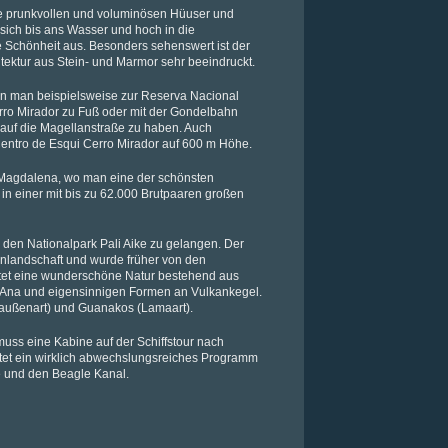
ise prunkvollen und voluminösen Hüuser und
 sich bis ans Wasser und hoch in die
e Schönheit aus. Besonders sehenswert ist der
itektur aus Stein- und Marmor sehr beeindruckt.
nn man beispielsweise zur Reserva Nacional
ro Mirador zu Fuß oder mit der Gondelbahn
auf die Magellanstraße zu haben. Auch
Centro de Esqui Cerro Mirador auf 600 m Höhe.
la Magdalena, wo man eine der schönsten
in einer mit bis zu 62.000 Brutpaaren großen
 den Nationalpark Pali Aike zu gelangen. Der
anlandschaft und wurde früher von den
etet eine wunderschöne Natur bestehend aus
a Ana und eigensinnigen Formen an Vulkankegel.
außenart) und Guanakos (Lamaart).
uss eine Kabine auf der Schiffstour nach
ietet ein wirklich abwechslungsreiches Programm
 und den Beagle Kanal.