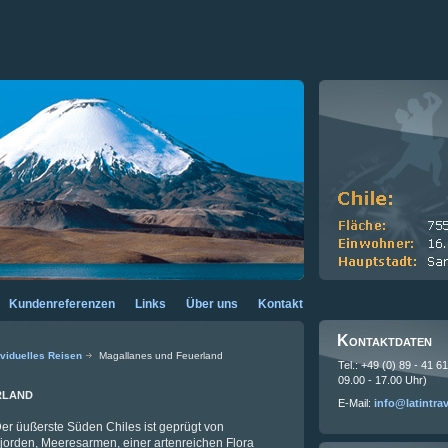
Kundenreferenzen
Links
Über uns
Kontakt
Kontaktdaten
ividuelles Reisen
Magallanes und Feuerland
Tel.: +49 (0) 89 - 41 6
09.00 - 17.00 Uhr)
rland
E-Mail:
info@latintra
er üußerste Süden Chiles ist geprügt von
jorden, Meeresarmen, einer artenreichen Flora