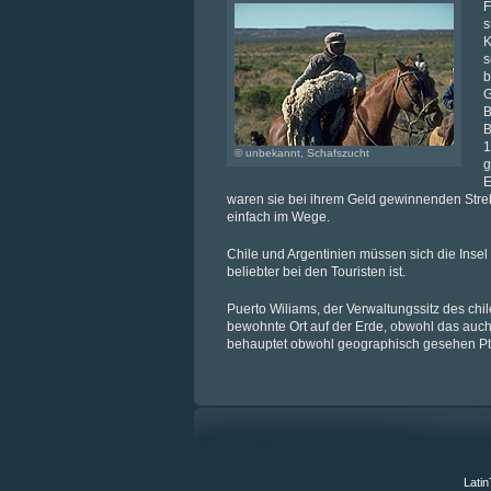
F
s
K
s
b
G
B
B
1
© unbekannt, Schafszucht
g
E
waren sie bei ihrem Geld gewinnenden Stre
einfach im Wege.
Chile und Argentinien müssen sich die Insel 
beliebter bei den Touristen ist.
Puerto Wiliams, der Verwaltungssitz des chile
bewohnte Ort auf der Erde, obwohl das auch 
behauptet obwohl geographisch gesehen Pt. W
Latin