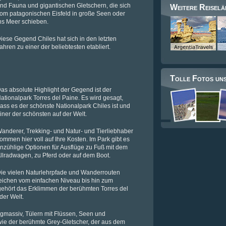
nd Fauna und gigantischen Gletschern, die sich
Weitere Reiselä
om patagonischen Eisfeld in große Seen oder
ns Meer schieben.
iese Gegend Chiles hat sich in den letzten
ahren zu einer der beliebtesten etabliert.
Tolle Fotos un
as absolute Highlight der Gegend ist der
ationalpark Torres del Paine. Es wird gesagt,
ass es der schönste Nationalpark Chiles ist und
iner der schönsten auf der Welt.
anderer, Trekking- und Natur- und Tierliebhaber
ommen hier voll auf Ihre Kosten. Im Park gibt es
nzühlige Optionen für Ausflüge zu Fuß mit dem
llradwagen, zu Pferd oder auf dem Boot.
ie vielen Naturlehrpfade und Wanderrouten
eichen vom einfachen Niveau bis hin zum
gehört das Erklimmen der berühmten Torres del
der Welt.
gmassiv, Tülern mit Flüssen, Seen und
wie der berühmte Grey-Gletscher, der aus dem