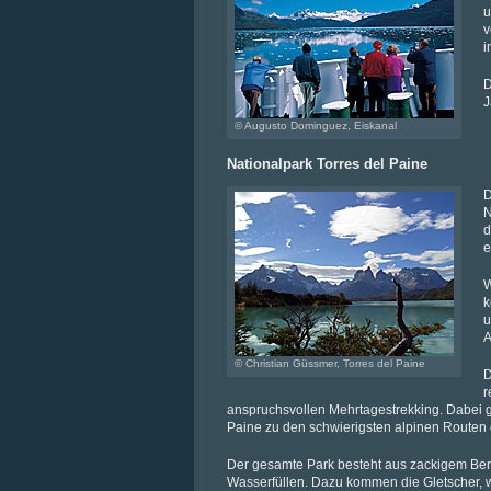
u
v
i
D
J
© Augusto Dominguez, Eiskanal
Nationalpark Torres del Paine
D
N
d
e
W
k
u
A
© Christian Güssmer, Torres del Paine
D
r
anspruchsvollen Mehrtagestrekking. Dabei 
Paine zu den schwierigsten alpinen Routen 
Der gesamte Park besteht aus zackigem Ber
Wasserfüllen. Dazu kommen die Gletscher, 