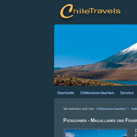
Startseite
Chilereisen buchen
Service
Chilereisen buchen
Ind
Patagonien - Magallanes und Feue
D
F