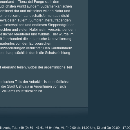
euerland – Tierra del Fuego stellt den
üdlichsten Punkt auf dem Südamerikanischen
ontinent dar und mit seiner wilden Natur und
einen bizarren Landschaftsformen aus dicht
ewaldeten Tülern, Sümpfen, heraufragenden
letscherspitzen und endlosen Steppendgrünen
uchten und vielen Halbinseln, verspricht er dem
esucher Abenteuer und Wildnis. Hier wurde im
9 Jahrhundert die indianische Urbevölkerung
nadenlos von den Europüischen
inwanderungen vernichtet. Den Kaufmünnern
ben hauptsüchlich durch die Schafszüchtung
Feuerland teilen, wobei der argentinische Teil
nischen Teils der Antarktis, ist der südlichste
die Stadt Ushuaia in Argentinien von sich
illiams es tatsüchlich ist.
Travels, Tel.: +49 (0) 89 - 41 61 46 94 (Mo, Mi, Fr 9.00 bis 14.00 Uhr, Di und Do 09.00 - 17.0