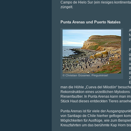
Campo de Hielo Sur (ein riesiges kontinenta
züngelt.
Punta Arenas und Puerto Natales
A
N
P
P
g
B
a
B
R
© Christian Güssmer, Pinguininsel
2
E
man die Höhle „Cueva del Milodón“ besuch
Rekonstruktion eines urzeitlichen Mylodons
Riesenfaultier. In Punta Arenas kann man i
Stück Haut dieses entdeckten Tieres ansehe
Punta Arenas ist für viele der Ausgangspunkt
von Santiago de Chile hierher geflogen kom
Möglichkeiten für Ausflüge, wie zum Beispi
Kreuzfahrten um das berühmte Kap Horn bis 